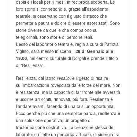
ospiti e i locali per 4 mesi, in reciproca scoperta. Le
loro storie si connettono e, grazie all’espediente
teatrale, si osservano con il giusto distacco che
permette a paura e dolore di essere esorcizzati. Sono
storie diverse da quelle che compaiono sui
telegiornali, sono storie di persone reali.
L’esito del laboratorio teatrale, regia a cura di Patrizia
Viglino, sarà messo in scena il
29 di Gennaio alle
19.00
, nel centro culturale di Dorgali e prende il titolo
di “Resilienza”.
Resilienza, dal latino
resalio
, è il gesto di risalire
sull’imbarcazione rovesciata dalle forze del mare. Non
è resistenza, ma la capacità di far fronte alle avversità
e uscirne arricchiti, rinnovati, più forti. Resilienza è
l’andare avanti, facendo di una crisi un’opportunità.
Ecco perché più che una semplice parola, resilienza è
una soluzione operativa, un progetto di
trasformazione costruttiva. La creazione stessa del
laboratorio riflette un percorso virtuoso, di sinergia fra