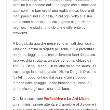
paesino è circondato dalle montagne che si innalzano
quali confini e barriere di una realtà antica. Quella di
molti paesini nel sud Italia, in cui ogni volto e la sua
storia sono conosciuti. In cui la gente si guarda dritta
negli occhi e studia tutto ciò che è differente con
diffidenza.
A Dorgali, da qualche mese sono arrivati degli ospiti.
Una cinquantina di ragazzi più scuri, cui la prefettura
ha dato alloggio a qualche chilometro fuori dal paese.
Una vecchia struttura, un albergo, ormai chiuso da
anni, Su Babbu Mannu, in italiano “lo spirito santo”. Si
trova lungo la strada statale 125, tra Dorgali, Orosei e
Galtellì, troppo lontano dai paesi vicini e troppo
lontano dalla spiaggia, in the bushes, tra i cespugli,
come dicono gli ospiti che lo abitano.
Qui, le associazioni
ProPositivo
e
Le Arti Libere
,
un’amministrazione attenta e disponibile al dialogo e il
cuore di una comunità più aperta di quanto a volte si è