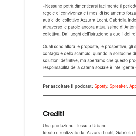
«Nessuno potrà dimenticarsi facilmente il period
regole di convivenza e i mesi di isolamento forzat
autrici del collettivo Azzurra Lochi, Gabriella Ind
attraverso le parole ancora attualissime di Antoni
collettiva. Dai luoghi dell’istruzione a quelli del
Quali sono allora le proposte, le prospettive, gl
contagio e dello scambio, quando la solitudine d
soluzioni definitive, ma speriamo che questo prog
responsabilità della catena sociale è intelligente 
Per ascoltare il podcast:
Spotify
,
Spreaker
,
App
Crediti
Una produzione: Tessuto Urbano
Ideato e realizzato da: Azzurra Lochi, Gabriella In