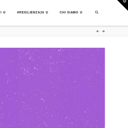
T
t
W
I
#RESILIENZA26
CHI SIAMO