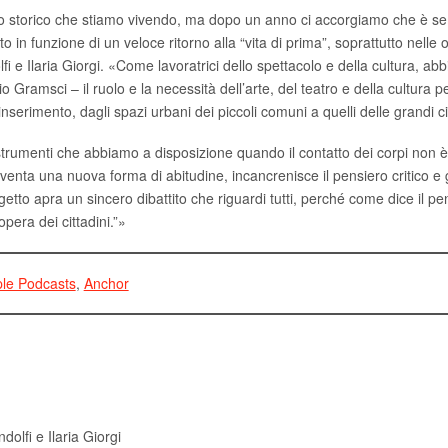
o storico che stiamo vivendo, ma dopo un anno ci accorgiamo che è semp
o in funzione di un veloce ritorno alla “vita di prima”, soprattutto nelle
olfi e Ilaria Giorgi. «Come lavoratrici dello spettacolo e della cultura, ab
o Gramsci – il ruolo e la necessità dell’arte, del teatro e della cultura 
 reinserimento, dagli spazi urbani dei piccoli comuni a quelli delle grandi 
i strumenti che abbiamo a disposizione quando il contatto dei corpi non 
iventa una nuova forma di abitudine, incancrenisce il pensiero critico 
etto apra un sincero dibattito che riguardi tutti, perché come dice il pe
opera dei cittadini.”»
le Podcasts
,
Anchor
dolfi e Ilaria Giorgi