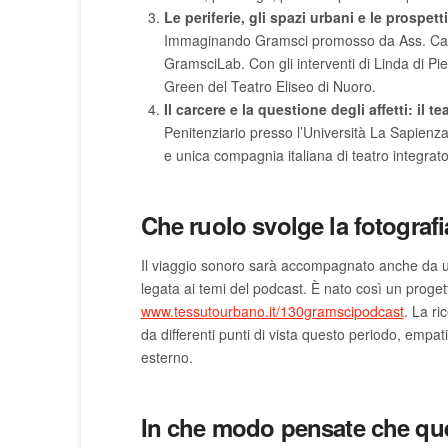
Le periferie, gli spazi urbani e le prospet
Immaginando Gramsci promosso da Ass. Casa N
GramsciLab. Con gli interventi di Linda di Pi
Green del Teatro Eliseo di Nuoro.
Il carcere e la questione degli affetti: il t
Penitenziario presso l’Università La Sapienz
e unica compagnia italiana di teatro integrato
Che ruolo svolge la fotograf
Il viaggio sonoro sarà accompagnato anche da una 
legata ai temi del podcast. È nato così un progett
www.tessutourbano.it/130gramscipodcast
. La ri
da differenti punti di vista questo periodo, empati
esterno.
In che modo pensate che ques