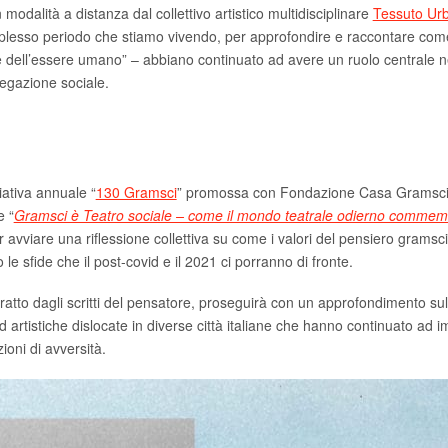
modalità a distanza dal collettivo artistico multidisciplinare
Tessuto Ur
complesso periodo che stiamo vivendo, per approfondire e raccontare come 
dell’essere umano” – abbiano continuato ad avere un ruolo centrale nel
regazione sociale.
ziativa annuale “
130 Gramsci
” promossa con Fondazione Casa Gramsci e d
e “
Gramsci è Teatro sociale – come il mondo teatrale odierno commemor
r avviare una riflessione collettiva su come i valori del pensiero gra
 le sfide che il post-covid e il 2021 ci porranno di fronte.
tratto dagli scritti del pensatore, proseguirà con un approfondimento sul
 ed artistiche dislocate in diverse città italiane che hanno continuato 
zioni di avversità.