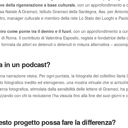
tive della rigenerazione a base culturale
, con un approfondimento a c
atale A.Gramsci, Istituto Gramsci della Sardegna, Ass. per Antonio G
etro, manager culturale e membro della rete Lo Stato dei Luoghi e Paola
eatro come ponte tra il dentro e il fuori
, con un approfondimento a cura
a di Roma. Il contributo di Valentina Esposito, regista e fondatrice de
 formata da attori ex detenuti o detenuti in misura alternativa – accomp
ia in un podcast?
narrazione visiva. Per ogni puntata, la fotografa del collettivo Ilaria 
o fotografico inedito ed eterogeneo, una mostra virtuale che si arricchirà
cerca fotografica, stimolata dalla sensibilità delle lettere di Gramsci, h
zzando con chi la reclusione l’ha vissuta fino alla fine dei suoi giorni e
to progetto possa fare la differenza?