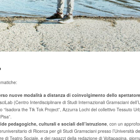
?
ematiche:
erso nuove modalità a distanza di coinvolgimento dello spettator
iLab (Centro Interdisciplinare di Studi Internazionali Gramsciani dell’Uni
tto “Isadora the Tik Tok Project”, Azzurra Lochi del collettivo Tessuto Ur
Pisa”.
ide pedagogiche, culturali e sociali dell’istruzione
, con un approfo
teruniversitario di Ricerca per gli Studi Gramsciani presso l’Università deg
re di Teatro Sociale, e dei ragazzi della redazione di Voltapagina, giorna