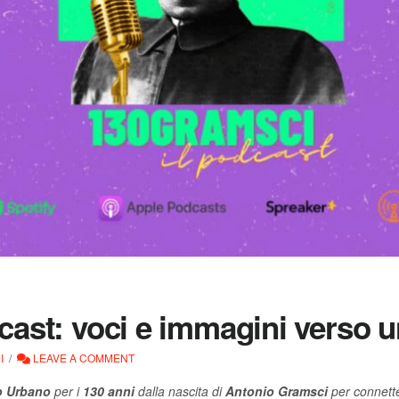
cast: voci e immagini verso u
I
LEAVE A COMMENT
o
Urbano
per i
130 anni
dalla nascita di
Antonio Gramsci
per connette