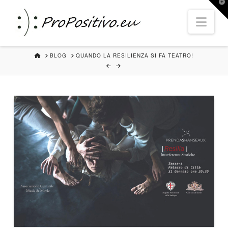
T
t
Nav
W
HOME
BLOG
QUANDO LA RESILIENZA SI FA TEATRO!