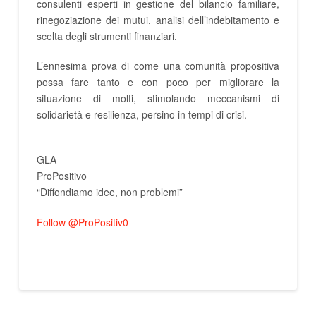
consulenti esperti in gestione del bilancio familiare,
rinegoziazione dei mutui, analisi dell’indebitamento e
scelta degli strumenti finanziari.
L’ennesima prova di come una comunità propositiva
possa fare tanto e con poco per migliorare la
situazione di molti, stimolando meccanismi di
solidarietà e resilienza, persino in tempi di crisi.
contro la crisi, contro la crisi, contro la crisi, contro la crisi, contro la crisi, contro la crisi,
GLA
ProPositivo
“Diffondiamo idee, non problemi”
Follow @ProPositiv0