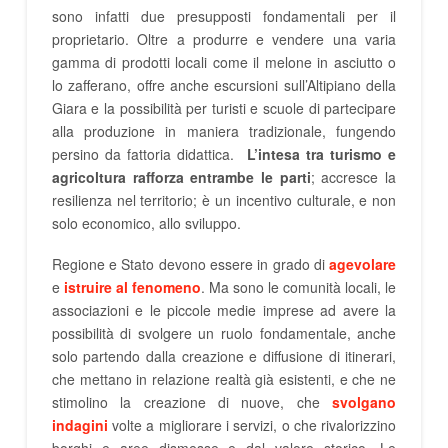
sono infatti due presupposti fondamentali per il
proprietario. Oltre a produrre e vendere una varia
gamma di prodotti locali come il melone in asciutto o
lo zafferano, offre anche escursioni sull’Altipiano della
Giara e la possibilità per turisti e scuole di partecipare
alla produzione in maniera tradizionale, fungendo
persino da fattoria didattica.
L’intesa tra turismo e
agricoltura rafforza entrambe le parti
; accresce la
resilienza nel territorio; è un incentivo culturale, e non
solo economico, allo sviluppo.
Regione e Stato devono essere in grado di
agevolare
e
istruire al fenomeno
. Ma sono le comunità locali, le
associazioni e le piccole medie imprese ad avere la
possibilità di svolgere un ruolo fondamentale, anche
solo partendo dalla creazione e diffusione di itinerari,
che mettano in relazione realtà già esistenti, e che ne
stimolino la creazione di nuove, che
svolgano
indagini
volte a migliorare i servizi, o che rivalorizzino
borghi e aree dismesse e dal valore storico. Le