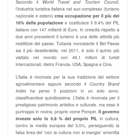
Secondo il
World Travel and Tourism Council
,
l’industria turistica italiana nel suo complesso (turismo
nazionale e estero)
crea occupazione per il più del
10% della popolazione
e costituisce il 9,4% del PIL
italiano con 147 miliardi di Euro. In crescita rispetto a
due anni precedenti Il turismo è una delle attività più
redditizie del paese. Tuttavia nonostante il Bel Paese
sia il più desiderabile, nel 2011, è solo il quinto più
visitato nel mondo con 46,1 milioni di turisti
internazionali, dietro Francia, USA, Spagna e Cina.
L’Italia è rinomata per la sua tradizione del settore
agroalimentare eppure secondo il
Country Brand
Index
ha perso 5 posizioni in un solo anno,
classificandosi quindicesima. L’Italia è rinomata per il
prestigioso patrimonio artistico e culturale, ma esso è
purtroppo in rovina, proprio come Pompei.
Il governo
investe solo lo 0,8 % del proprio PIL
in cultura,
contro la media europea del 3,0%, perseguendo la
falsa linea del “con la cultura non si mangia” smentita